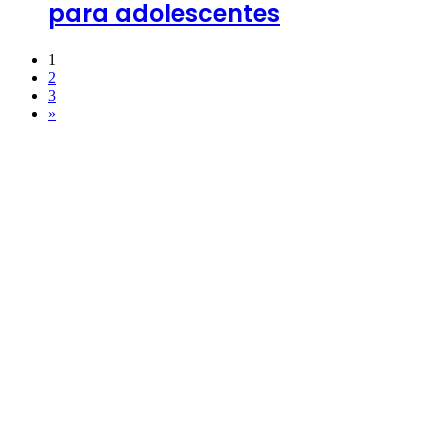
para adolescentes
1
2
3
»