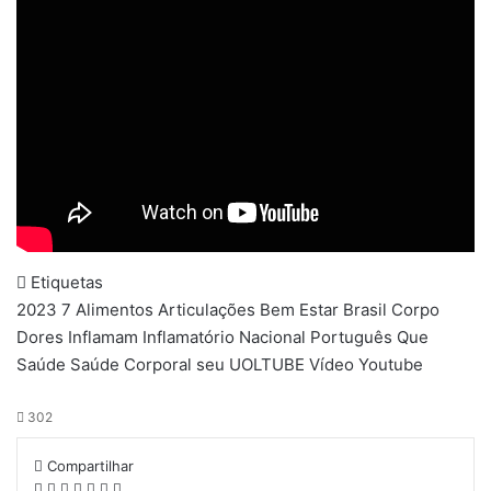
Etiquetas
2023
7
Alimentos
Articulações
Bem Estar
Brasil
Corpo
Dores
Inflamam
Inflamatório
Nacional
Português
Que
Saúde
Saúde Corporal
seu
UOLTUBE
Vídeo
Youtube
302
Compartilhar
Facebook
X
Messenger
Messenger
WhatsApp
Telegram
Compartilhar