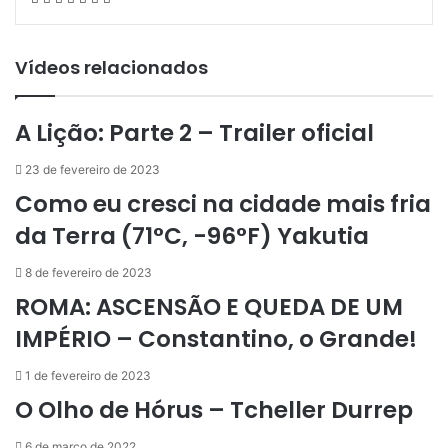
via
e-
mail
Vídeos relacionados
A Lição: Parte 2 – Trailer oficial
23 de fevereiro de 2023
Como eu cresci na cidade mais fria
da Terra (71°C, -96°F) Yakutia
8 de fevereiro de 2023
ROMA: ASCENSÃO E QUEDA DE UM
IMPÉRIO – Constantino, o Grande!
1 de fevereiro de 2023
O Olho de Hórus – Tcheller Durrep
6 de março de 2022