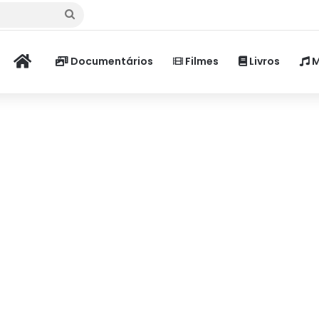
Procurar
por
Home
Documentários
Filmes
Livros
M