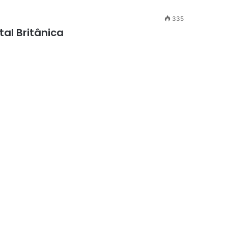
335
al Britânica