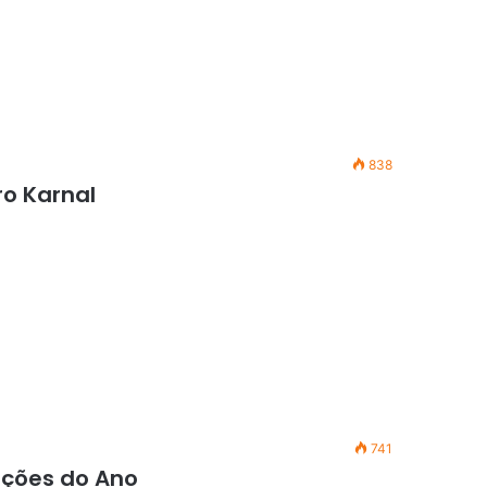
838
o Karnal
741
ações do Ano