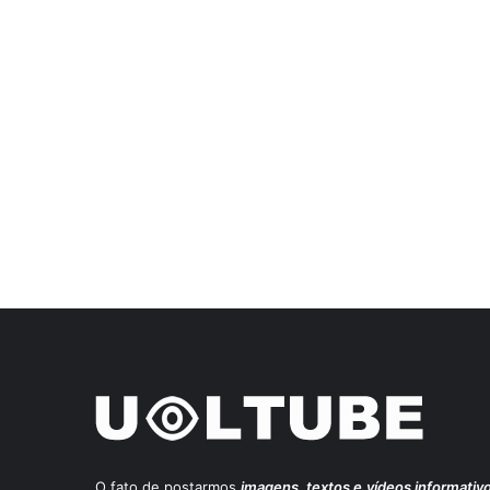
O fato de postarmos
imagens, textos e
vídeos informativ