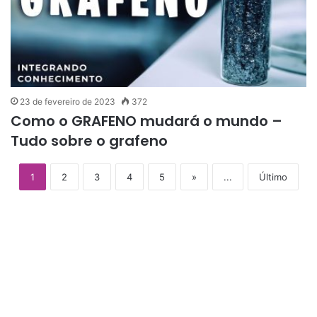
23 de fevereiro de 2023
372
Como o GRAFENO mudará o mundo –
Tudo sobre o grafeno
1
2
3
4
5
»
...
Último