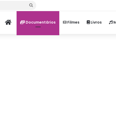
Procurar
por
Home
Documentários
Filmes
Livros
M