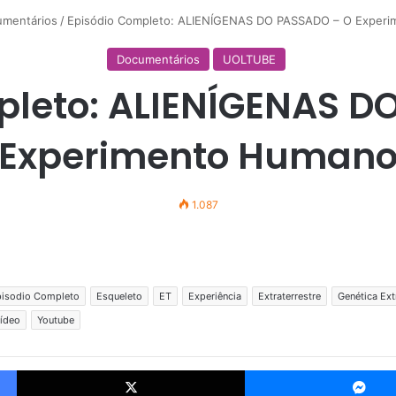
mentários
/
Episódio Completo: ALIENÍGENAS DO PASSADO – O Exper
Documentários
UOLTUBE
pleto: ALIENÍGENAS D
Experimento Human
1.087
isodio Completo
Esqueleto
ET
Experiência
Extraterrestre
Genética Ext
ídeo
Youtube
Facebook
X