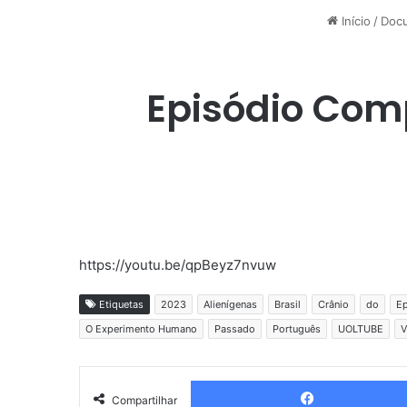
Início
/
Docu
Episódio Com
https://youtu.be/qpBeyz7nvuw
Etiquetas
2023
Alienígenas
Brasil
Crânio
do
Ep
O Experimento Humano
Passado
Português
UOLTUBE
V
Compartilhar