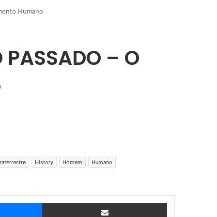
imento Humano
O PASSADO – O
o
raterrestre
History
Homem
Humano
Messenger
Compartilhar via e-mail