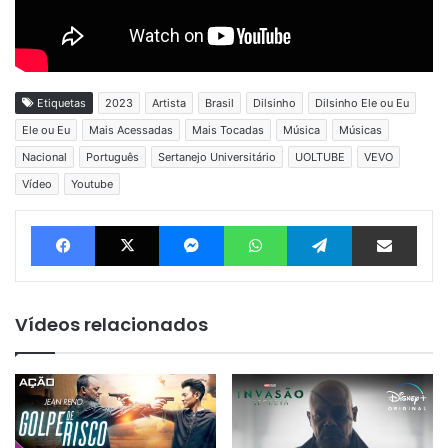
Etiquetas
2023
Artista
Brasil
Dilsinho
Dilsinho Ele ou Eu
Ele ou Eu
Mais Acessadas
Mais Tocadas
Música
Músicas
Nacional
Português
Sertanejo Universitário
UOLTUBE
VEVO
Vídeo
Youtube
Facebook
X
Messenger
WhatsApp
Telegram
Compartilhar via e-mail
Vídeos relacionados