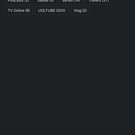
Podcasts
(2)
Saúde
(5)
Séries
(14)
Trailers
(37)
TV Online
(6)
UOLTUBE
(200)
Vlog
(2)