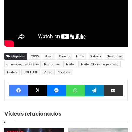
Etiquetas
2023
Brasil
Cinema
Filme
Galáxia
Guardiões
guardiões da Galáxia
Português
Trailer
Trailer Oficial Legendado
Trailers
UOLTUBE
Vídeo
Youtube
Facebook
X
Messenger
WhatsApp
Telegram
Compartilhar via e-mail
Vídeos relacionados