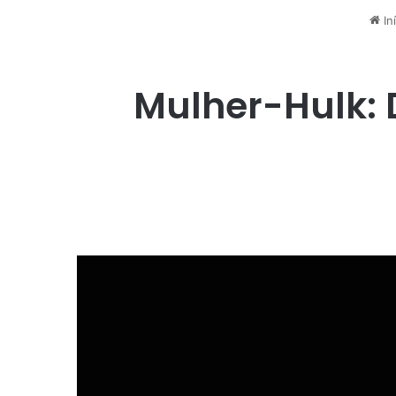
Iní
Mulher-Hulk: D