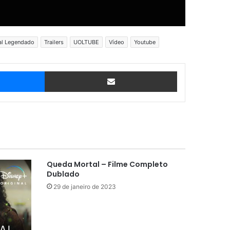
ial Legendado
Trailers
UOLTUBE
Vídeo
Youtube
Messenger
Compartilhar via e-mail
Queda Mortal – Filme Completo
Dublado
29 de janeiro de 2023