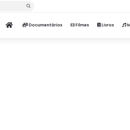
Procurar
por
Home
Documentários
Filmes
Livros
M