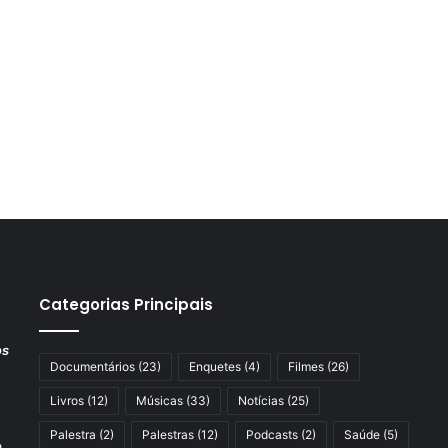
Categorias Principais
os
Documentários
(23)
Enquetes
(4)
Filmes
(26)
Livros
(12)
Músicas
(33)
Notícias
(25)
Palestra
(2)
Palestras
(12)
Podcasts
(2)
Saúde
(5)
a