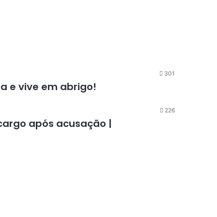
301
ia e vive em abrigo!
226
cargo após acusação |