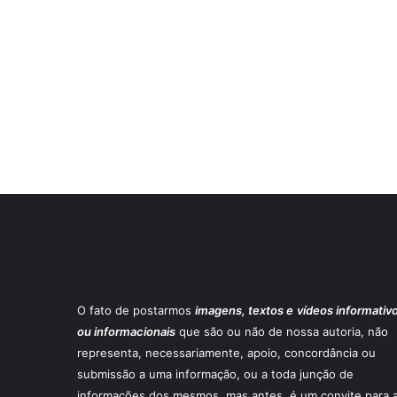
O fato de postarmos
imagens, textos e
vídeos informativ
ou informacionais
que são ou não de nossa autoria, não
representa, necessariamente, apoio, concordância ou
submissão a uma informação, ou a toda junção de
informações dos mesmos, mas antes, é um convite para 