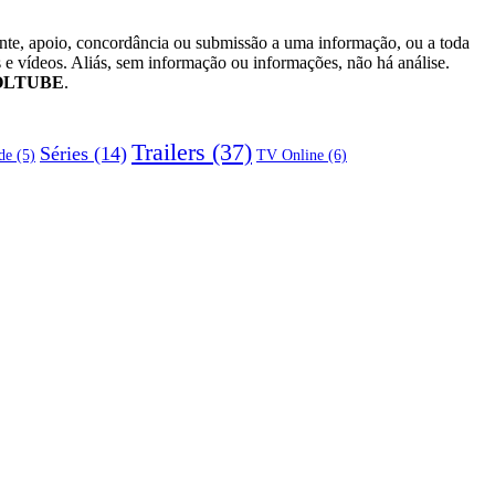
ente, apoio, concordância ou submissão a uma informação, ou a toda
 e vídeos. Aliás, sem informação ou informações, não há análise.
OLTUBE
.
Trailers
(37)
Séries
(14)
TV Online
(6)
de
(5)