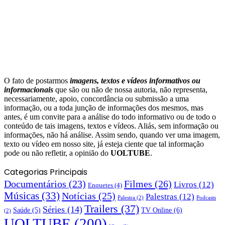
O fato de postarmos
imagens, textos e
vídeos informativos ou
informacionais
que são ou não de nossa autoria, não representa,
necessariamente, apoio, concordância ou submissão a uma
informação, ou a toda junção de informações dos mesmos, mas
antes, é um convite para a análise do todo informativo ou de todo o
conteúdo de tais imagens, textos e vídeos. Aliás, sem informação ou
informações, não há análise. Assim sendo, quando ver uma imagem,
texto ou vídeo em nosso site, já esteja ciente que tal informação
pode ou não refletir, a opinião do
UOLTUBE
.
Categorias Principais
Documentários
(23)
Filmes
(26)
Livros
(12)
Enquetes
(4)
Músicas
(33)
Notícias
(25)
Palestras
(12)
Palestra
(2)
Podcasts
Trailers
(37)
Séries
(14)
TV Online
(6)
Saúde
(5)
(2)
UOLTUBE
(200)