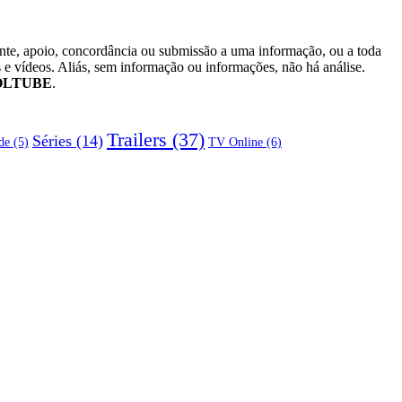
ente, apoio, concordância ou submissão a uma informação, ou a toda
 e vídeos. Aliás, sem informação ou informações, não há análise.
OLTUBE
.
Trailers
(37)
Séries
(14)
TV Online
(6)
de
(5)