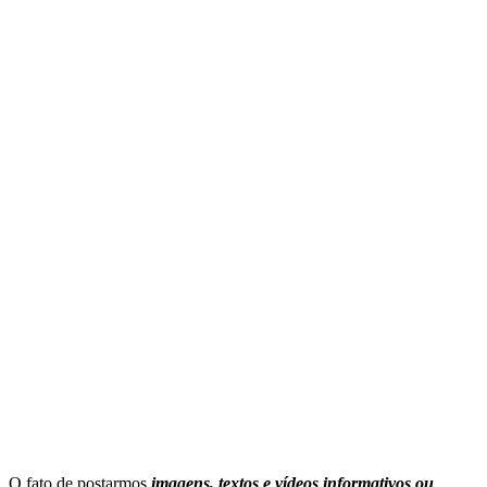
O fato de postarmos
imagens, textos e
vídeos informativos ou