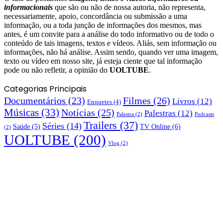
informacionais
que são ou não de nossa autoria, não representa,
necessariamente, apoio, concordância ou submissão a uma
informação, ou a toda junção de informações dos mesmos, mas
antes, é um convite para a análise do todo informativo ou de todo o
conteúdo de tais imagens, textos e vídeos. Aliás, sem informação ou
informações, não há análise. Assim sendo, quando ver uma imagem,
texto ou vídeo em nosso site, já esteja ciente que tal informação
pode ou não refletir, a opinião do
UOLTUBE
.
Categorias Principais
Documentários
(23)
Filmes
(26)
Livros
(12)
Enquetes
(4)
Músicas
(33)
Notícias
(25)
Palestras
(12)
Palestra
(2)
Podcasts
Trailers
(37)
Séries
(14)
TV Online
(6)
Saúde
(5)
(2)
UOLTUBE
(200)
Vlog
(2)