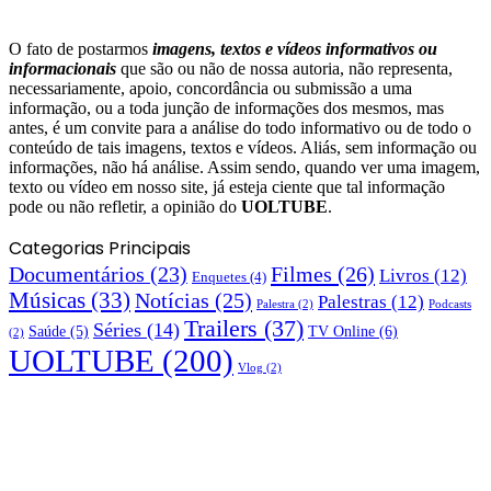
O fato de postarmos
imagens, textos e
vídeos informativos ou
informacionais
que são ou não de nossa autoria, não representa,
necessariamente, apoio, concordância ou submissão a uma
informação, ou a toda junção de informações dos mesmos, mas
antes, é um convite para a análise do todo informativo ou de todo o
conteúdo de tais imagens, textos e vídeos. Aliás, sem informação ou
informações, não há análise. Assim sendo, quando ver uma imagem,
texto ou vídeo em nosso site, já esteja ciente que tal informação
pode ou não refletir, a opinião do
UOLTUBE
.
Categorias Principais
Documentários
(23)
Filmes
(26)
Livros
(12)
Enquetes
(4)
Músicas
(33)
Notícias
(25)
Palestras
(12)
Palestra
(2)
Podcasts
Trailers
(37)
Séries
(14)
TV Online
(6)
Saúde
(5)
(2)
UOLTUBE
(200)
Vlog
(2)