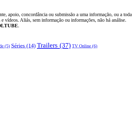
ente, apoio, concordância ou submissão a uma informação, ou a toda
 e vídeos. Aliás, sem informação ou informações, não há análise.
OLTUBE
.
Trailers
(37)
Séries
(14)
TV Online
(6)
de
(5)