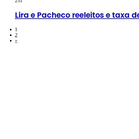
231
Lira e Pacheco reeleitos e taxa d
1
2
»