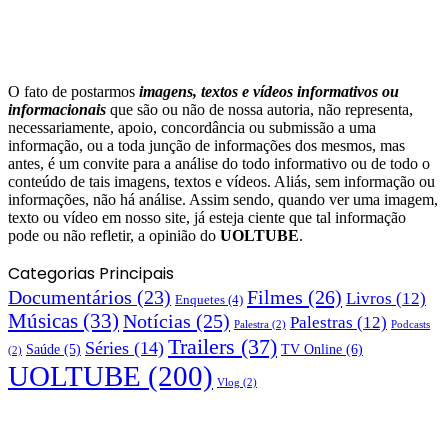
O fato de postarmos
imagens, textos e
vídeos informativos ou
informacionais
que são ou não de nossa autoria, não representa,
necessariamente, apoio, concordância ou submissão a uma
informação, ou a toda junção de informações dos mesmos, mas
antes, é um convite para a análise do todo informativo ou de todo o
conteúdo de tais imagens, textos e vídeos. Aliás, sem informação ou
informações, não há análise. Assim sendo, quando ver uma imagem,
texto ou vídeo em nosso site, já esteja ciente que tal informação
pode ou não refletir, a opinião do
UOLTUBE
.
Categorias Principais
Documentários
(23)
Filmes
(26)
Livros
(12)
Enquetes
(4)
Músicas
(33)
Notícias
(25)
Palestras
(12)
Palestra
(2)
Podcasts
Trailers
(37)
Séries
(14)
TV Online
(6)
Saúde
(5)
(2)
UOLTUBE
(200)
Vlog
(2)