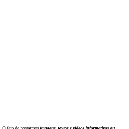
O fato de postarmos
imagens, textos e
vídeos informativos ou