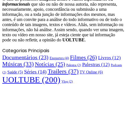
informacionais
que são ou não de nossa autoria, não representa,
necessariamente, apoio, concordância ou submissão a uma
informação, ou a toda junção de informações dos mesmos, mas
antes, é um convite para a análise do todo informativo ou de todo o
conteúdo de tais imagens, textos e vídeos. Aliás, sem informação ou
informações, não há análise. Assim sendo, quando ver uma imagem,
texto ou vídeo em nosso site, já esteja ciente que tal informação
pode ou não refletir, a opinião do
UOLTUBE
.
Categorias Principais
Documentários
(23)
Filmes
(26)
Livros
(12)
Enquetes
(4)
Músicas
(33)
Notícias
(25)
Palestras
(12)
Palestra
(2)
Podcasts
Trailers
(37)
Séries
(14)
TV Online
(6)
Saúde
(5)
(2)
UOLTUBE
(200)
Vlog
(2)