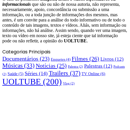
informacionais
que são ou não de nossa autoria, não representa,
necessariamente, apoio, concordância ou submissão a uma
informação, ou a toda junção de informações dos mesmos, mas
antes, é um convite para a análise do todo informativo ou de todo o
conteúdo de tais imagens, textos e vídeos. Aliás, sem informação ou
informações, não há análise. Assim sendo, quando ver uma imagem,
texto ou vídeo em nosso site, já esteja ciente que tal informação
pode ou não refletir, a opinião do
UOLTUBE
.
Categorias Principais
Documentários
(23)
Filmes
(26)
Livros
(12)
Enquetes
(4)
Músicas
(33)
Notícias
(25)
Palestras
(12)
Palestra
(2)
Podcasts
Trailers
(37)
Séries
(14)
TV Online
(6)
Saúde
(5)
(2)
UOLTUBE
(200)
Vlog
(2)