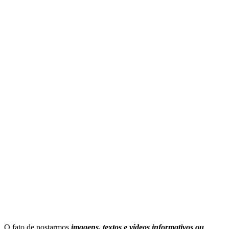
O fato de postarmos
imagens, textos e
vídeos informativos ou