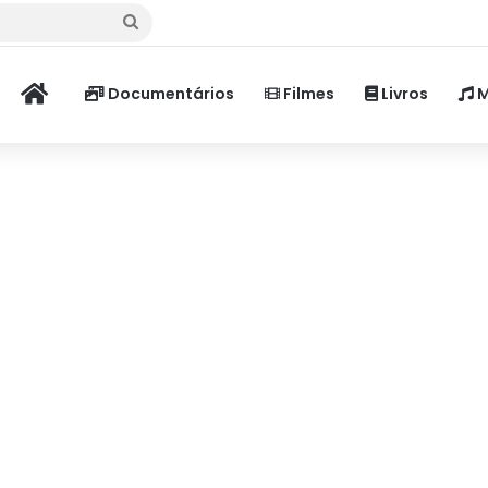
Procurar
por
Home
Documentários
Filmes
Livros
M