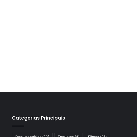
Categorias Principais
Documentários
(23)
Enquetes
(4)
Filmes
(26)