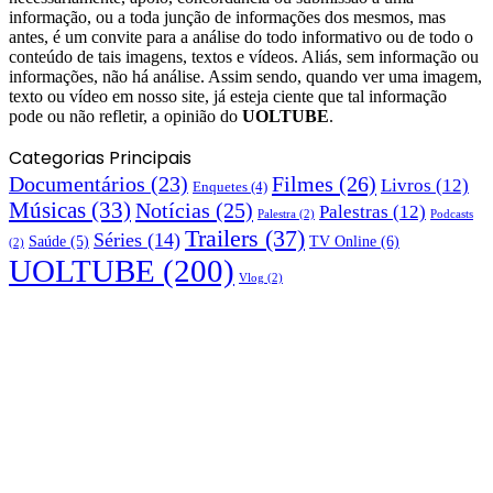
informação, ou a toda junção de informações dos mesmos, mas
antes, é um convite para a análise do todo informativo ou de todo o
conteúdo de tais imagens, textos e vídeos. Aliás, sem informação ou
informações, não há análise. Assim sendo, quando ver uma imagem,
texto ou vídeo em nosso site, já esteja ciente que tal informação
pode ou não refletir, a opinião do
UOLTUBE
.
Categorias Principais
Documentários
(23)
Filmes
(26)
Livros
(12)
Enquetes
(4)
Músicas
(33)
Notícias
(25)
Palestras
(12)
Palestra
(2)
Podcasts
Trailers
(37)
Séries
(14)
TV Online
(6)
Saúde
(5)
(2)
UOLTUBE
(200)
Vlog
(2)