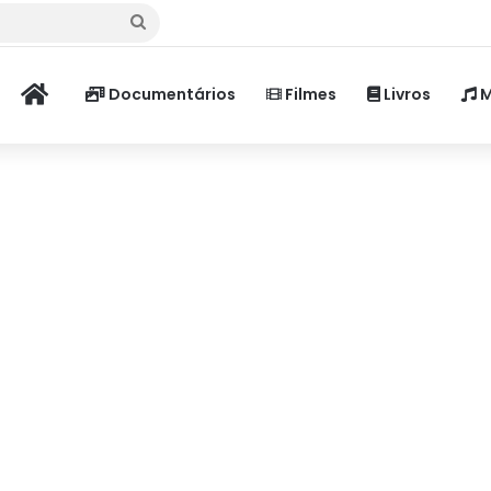
Procurar
por
Home
Documentários
Filmes
Livros
M