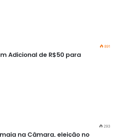
891
om Adicional de R$50 para
293
desmaia na Câmara, eleição no