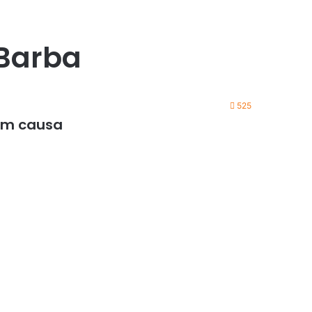
 Barba
525
sem causa