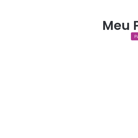
Meu P
P