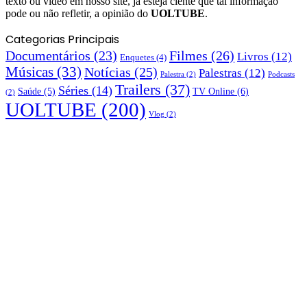
texto ou vídeo em nosso site, já esteja ciente que tal informação
pode ou não refletir, a opinião do
UOLTUBE
.
Categorias Principais
Documentários
(23)
Filmes
(26)
Livros
(12)
Enquetes
(4)
Músicas
(33)
Notícias
(25)
Palestras
(12)
Palestra
(2)
Podcasts
Trailers
(37)
Séries
(14)
TV Online
(6)
Saúde
(5)
(2)
UOLTUBE
(200)
Vlog
(2)