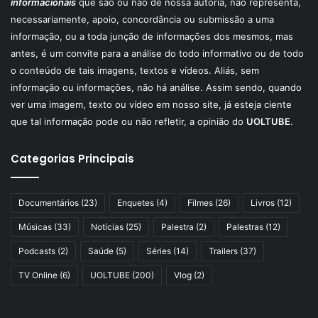
informacionais
que são ou não de nossa autoria, não representa,
necessariamente, apoio, concordância ou submissão a uma
informação, ou a toda junção de informações dos mesmos, mas
antes, é um convite para a análise do todo informativo ou de todo
o conteúdo de tais imagens, textos e vídeos. Aliás, sem
informação ou informações, não há análise. Assim sendo, quando
ver uma imagem, texto ou vídeo em nosso site, já esteja ciente
que tal informação pode ou não refletir, a opinião do
UOLTUBE
.
Categorias Principais
Documentários
(23)
Enquetes
(4)
Filmes
(26)
Livros
(12)
Músicas
(33)
Notícias
(25)
Palestra
(2)
Palestras
(12)
Podcasts
(2)
Saúde
(5)
Séries
(14)
Trailers
(37)
TV Online
(6)
UOLTUBE
(200)
Vlog
(2)