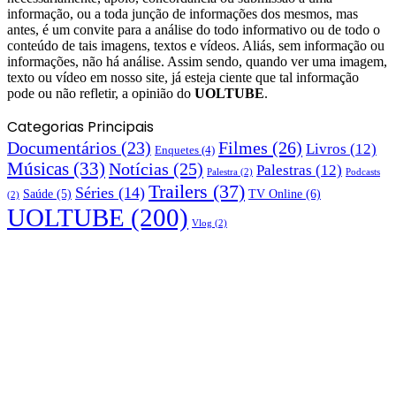
informação, ou a toda junção de informações dos mesmos, mas
antes, é um convite para a análise do todo informativo ou de todo o
conteúdo de tais imagens, textos e vídeos. Aliás, sem informação ou
informações, não há análise. Assim sendo, quando ver uma imagem,
texto ou vídeo em nosso site, já esteja ciente que tal informação
pode ou não refletir, a opinião do
UOLTUBE
.
Categorias Principais
Documentários
(23)
Filmes
(26)
Livros
(12)
Enquetes
(4)
Músicas
(33)
Notícias
(25)
Palestras
(12)
Palestra
(2)
Podcasts
Trailers
(37)
Séries
(14)
TV Online
(6)
Saúde
(5)
(2)
UOLTUBE
(200)
Vlog
(2)