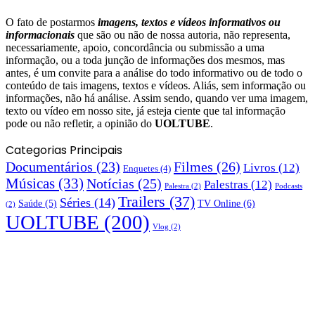
O fato de postarmos
imagens, textos e
vídeos informativos ou
informacionais
que são ou não de nossa autoria, não representa,
necessariamente, apoio, concordância ou submissão a uma
informação, ou a toda junção de informações dos mesmos, mas
antes, é um convite para a análise do todo informativo ou de todo o
conteúdo de tais imagens, textos e vídeos. Aliás, sem informação ou
informações, não há análise. Assim sendo, quando ver uma imagem,
texto ou vídeo em nosso site, já esteja ciente que tal informação
pode ou não refletir, a opinião do
UOLTUBE
.
Categorias Principais
Documentários
(23)
Filmes
(26)
Livros
(12)
Enquetes
(4)
Músicas
(33)
Notícias
(25)
Palestras
(12)
Palestra
(2)
Podcasts
Trailers
(37)
Séries
(14)
TV Online
(6)
Saúde
(5)
(2)
UOLTUBE
(200)
Vlog
(2)