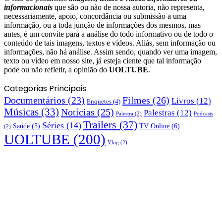
informacionais
que são ou não de nossa autoria, não representa,
necessariamente, apoio, concordância ou submissão a uma
informação, ou a toda junção de informações dos mesmos, mas
antes, é um convite para a análise do todo informativo ou de todo o
conteúdo de tais imagens, textos e vídeos. Aliás, sem informação ou
informações, não há análise. Assim sendo, quando ver uma imagem,
texto ou vídeo em nosso site, já esteja ciente que tal informação
pode ou não refletir, a opinião do
UOLTUBE
.
Categorias Principais
Documentários
(23)
Filmes
(26)
Livros
(12)
Enquetes
(4)
Músicas
(33)
Notícias
(25)
Palestras
(12)
Palestra
(2)
Podcasts
Trailers
(37)
Séries
(14)
TV Online
(6)
Saúde
(5)
(2)
UOLTUBE
(200)
Vlog
(2)