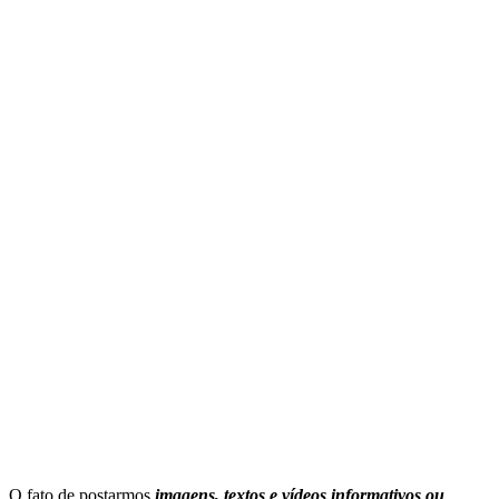
O fato de postarmos
imagens, textos e
vídeos informativos ou