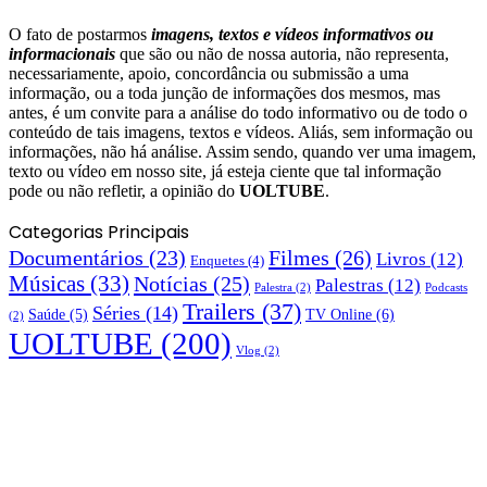
O fato de postarmos
imagens, textos e
vídeos informativos ou
informacionais
que são ou não de nossa autoria, não representa,
necessariamente, apoio, concordância ou submissão a uma
informação, ou a toda junção de informações dos mesmos, mas
antes, é um convite para a análise do todo informativo ou de todo o
conteúdo de tais imagens, textos e vídeos. Aliás, sem informação ou
informações, não há análise. Assim sendo, quando ver uma imagem,
texto ou vídeo em nosso site, já esteja ciente que tal informação
pode ou não refletir, a opinião do
UOLTUBE
.
Categorias Principais
Documentários
(23)
Filmes
(26)
Livros
(12)
Enquetes
(4)
Músicas
(33)
Notícias
(25)
Palestras
(12)
Palestra
(2)
Podcasts
Trailers
(37)
Séries
(14)
TV Online
(6)
Saúde
(5)
(2)
UOLTUBE
(200)
Vlog
(2)