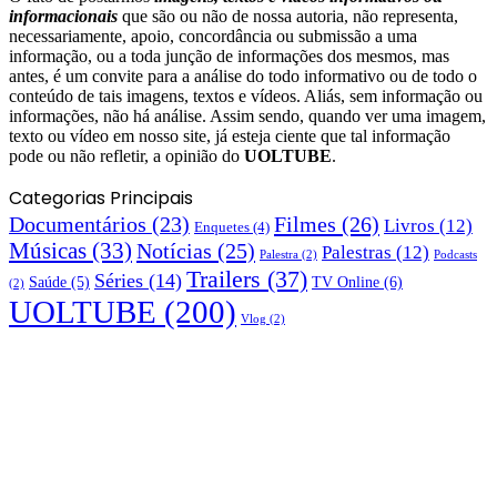
informacionais
que são ou não de nossa autoria, não representa,
necessariamente, apoio, concordância ou submissão a uma
informação, ou a toda junção de informações dos mesmos, mas
antes, é um convite para a análise do todo informativo ou de todo o
conteúdo de tais imagens, textos e vídeos. Aliás, sem informação ou
informações, não há análise. Assim sendo, quando ver uma imagem,
texto ou vídeo em nosso site, já esteja ciente que tal informação
pode ou não refletir, a opinião do
UOLTUBE
.
Categorias Principais
Documentários
(23)
Filmes
(26)
Livros
(12)
Enquetes
(4)
Músicas
(33)
Notícias
(25)
Palestras
(12)
Palestra
(2)
Podcasts
Trailers
(37)
Séries
(14)
TV Online
(6)
Saúde
(5)
(2)
UOLTUBE
(200)
Vlog
(2)