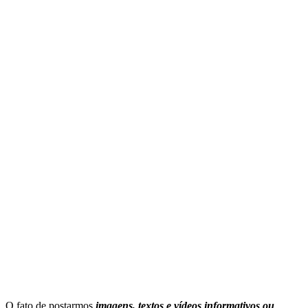
O fato de postarmos
imagens, textos e
vídeos informativos ou