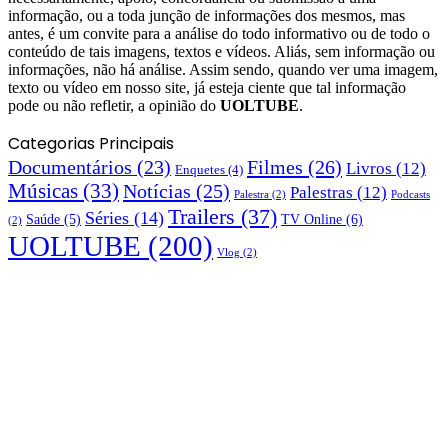
informação, ou a toda junção de informações dos mesmos, mas
antes, é um convite para a análise do todo informativo ou de todo o
conteúdo de tais imagens, textos e vídeos. Aliás, sem informação ou
informações, não há análise. Assim sendo, quando ver uma imagem,
texto ou vídeo em nosso site, já esteja ciente que tal informação
pode ou não refletir, a opinião do
UOLTUBE
.
Categorias Principais
Documentários
(23)
Filmes
(26)
Livros
(12)
Enquetes
(4)
Músicas
(33)
Notícias
(25)
Palestras
(12)
Palestra
(2)
Podcasts
Trailers
(37)
Séries
(14)
TV Online
(6)
Saúde
(5)
(2)
UOLTUBE
(200)
Vlog
(2)