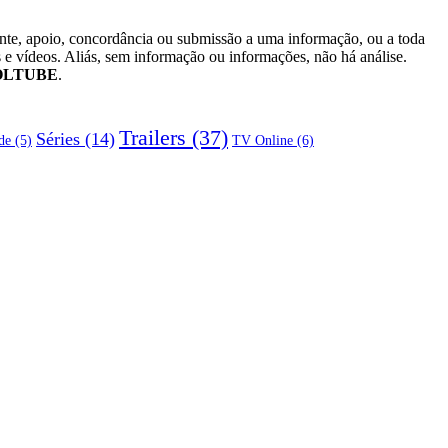
ente, apoio, concordância ou submissão a uma informação, ou a toda
 e vídeos. Aliás, sem informação ou informações, não há análise.
OLTUBE
.
Trailers
(37)
Séries
(14)
TV Online
(6)
de
(5)