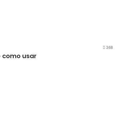
368
e como usar