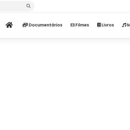
Procurar
por
Home
Documentários
Filmes
Livros
M