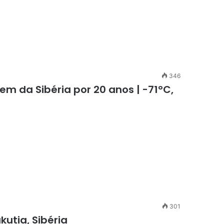
346
em da Sibéria por 20 anos | -71°C,
301
tia, Sibéria