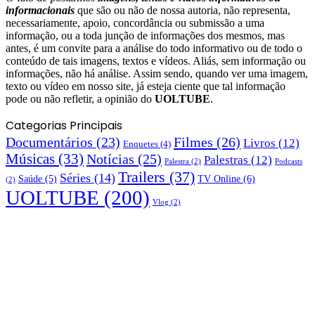
informacionais
que são ou não de nossa autoria, não representa,
necessariamente, apoio, concordância ou submissão a uma
informação, ou a toda junção de informações dos mesmos, mas
antes, é um convite para a análise do todo informativo ou de todo o
conteúdo de tais imagens, textos e vídeos. Aliás, sem informação ou
informações, não há análise. Assim sendo, quando ver uma imagem,
texto ou vídeo em nosso site, já esteja ciente que tal informação
pode ou não refletir, a opinião do
UOLTUBE
.
Categorias Principais
Documentários
(23)
Filmes
(26)
Livros
(12)
Enquetes
(4)
Músicas
(33)
Notícias
(25)
Palestras
(12)
Palestra
(2)
Podcasts
Trailers
(37)
Séries
(14)
TV Online
(6)
Saúde
(5)
(2)
UOLTUBE
(200)
Vlog
(2)