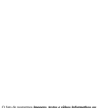
O fato de postarmos
imagens, textos e
vídeos informativos ou