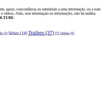
ente, apoio, concordância ou submissão a uma informação, ou a toda
 e vídeos. Aliás, sem informação ou informações, não há análise.
OLTUBE
.
Trailers
(37)
Séries
(14)
TV Online
(6)
de
(5)