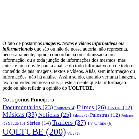
O fato de postarmos
imagens, textos e
vídeos informativos ou
informacionais
que são ou não de nossa autoria, não representa,
necessariamente, apoio, concordância ou submissão a uma
informação, ou a toda junção de informações dos mesmos, mas
antes, é um convite para a análise do todo informativo ou de todo o
conteúdo de tais imagens, textos e vídeos. Aliás, sem informação ou
informações, não há análise. Assim sendo, quando ver uma imagem,
texto ou vídeo em nosso site, já esteja ciente que tal informação
pode ou não refletir, a opinião do
UOLTUBE
.
Categorias Principais
Documentários
(23)
Filmes
(26)
Livros
(12)
Enquetes
(4)
Músicas
(33)
Notícias
(25)
Palestras
(12)
Palestra
(2)
Podcasts
Trailers
(37)
Séries
(14)
TV Online
(6)
Saúde
(5)
(2)
UOLTUBE
(200)
Vlog
(2)