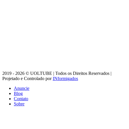
2019 - 2026 © UOLTUBE | Todos os Direitos Reservados |
Projetado e Controlado por
INformigados
Anuncie
Blog
Contato
Sobre
Botão
Voltar
ao
topo