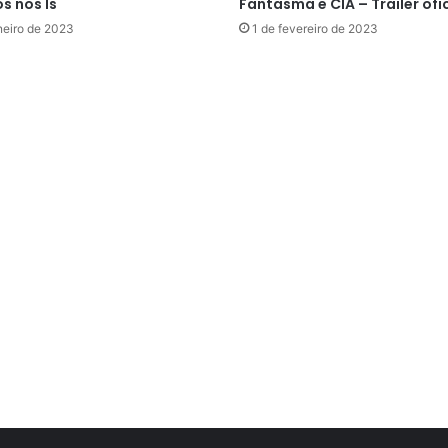
s nos Is
Fantasma e CIA – Trailer ofi
neiro de 2023
1 de fevereiro de 2023