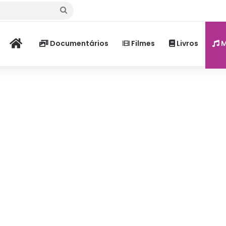
Procurar
por
Home
Documentários
Filmes
Livros
M