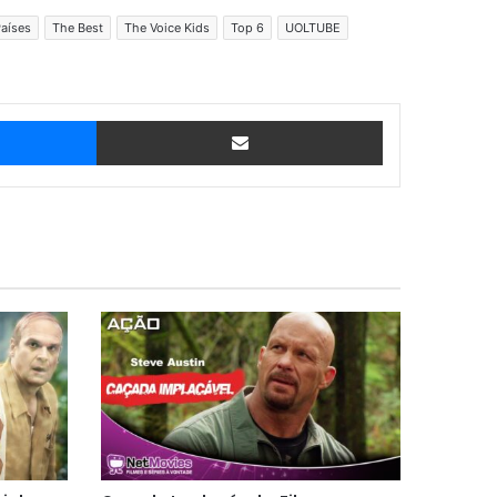
aíses
The Best
The Voice Kids
Top 6
UOLTUBE
Messenger
Compartilhar via e-mail