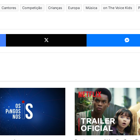
Cantores
Competição
Crianças
Europa
Música
on The Voice Kids
P
Facebook
X