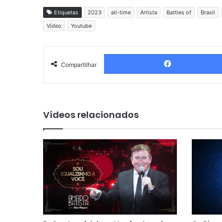
Etiquetas
2023
all-time
Artista
Battles of
Brasil
Vídeo
Youtube
Compartilhar
Vídeos relacionados