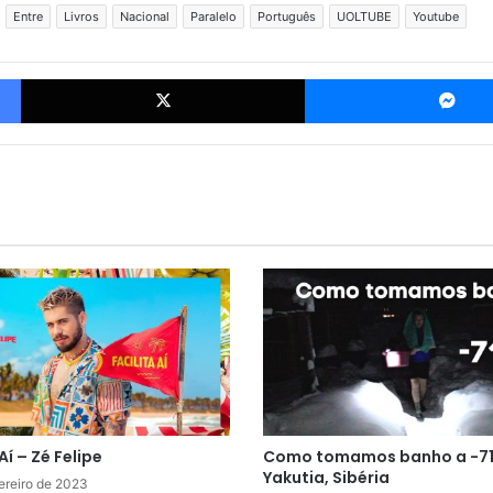
Entre
Livros
Nacional
Paralelo
Português
UOLTUBE
Youtube
Facebook
X
Aí – Zé Felipe
Como tomamos banho a -7
Yakutia, Sibéria
ereiro de 2023