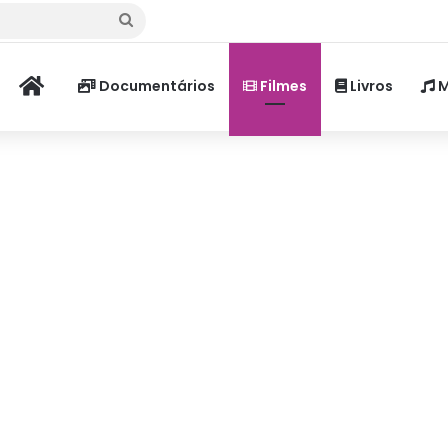
Procurar
por
Home
Documentários
Filmes
Livros
M