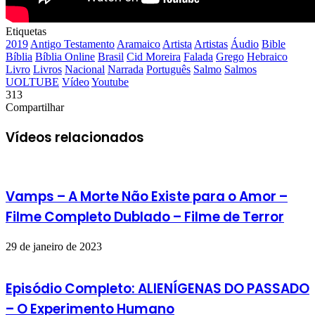
Etiquetas
2019
Antigo Testamento
Aramaico
Artista
Artistas
Áudio
Bible
Bíblia
Bíblia Online
Brasil
Cid Moreira
Falada
Grego
Hebraico
Livro
Livros
Nacional
Narrada
Português
Salmo
Salmos
UOLTUBE
Vídeo
Youtube
313
Compartilhar
Facebook
X
Messenger
Messenger
WhatsApp
Telegram
Compartilhar
via
Vídeos relacionados
e-
mail
Vamps – A Morte Não Existe para o Amor –
Filme Completo Dublado – Filme de Terror
29 de janeiro de 2023
Episódio Completo: ALIENÍGENAS DO PASSADO
– O Experimento Humano