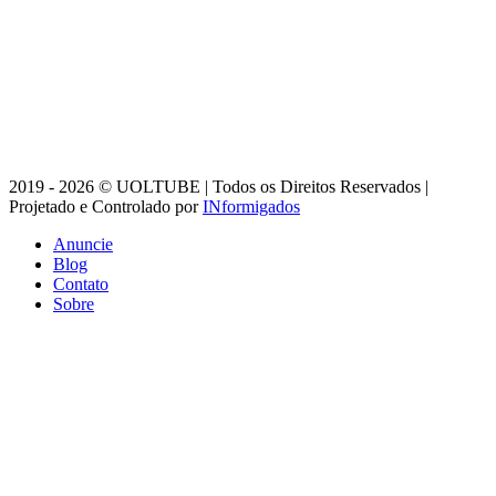
2019 - 2026 © UOLTUBE | Todos os Direitos Reservados |
Projetado e Controlado por
INformigados
Anuncie
Blog
Contato
Sobre
Facebook
X
WhatsApp
Telegram
Botão
Voltar
ao
topo