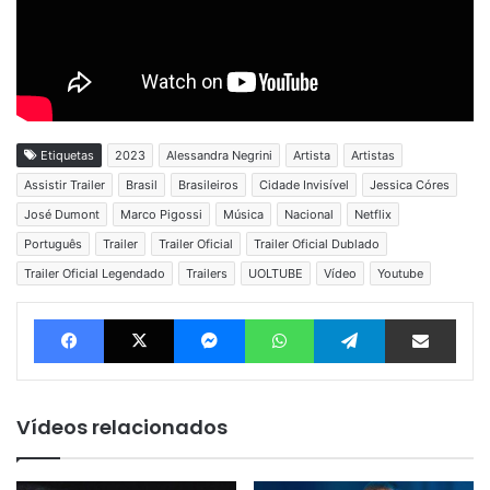
Etiquetas
2023
Alessandra Negrini
Artista
Artistas
Assistir Trailer
Brasil
Brasileiros
Cidade Invisível
Jessica Córes
José Dumont
Marco Pigossi
Música
Nacional
Netflix
Português
Trailer
Trailer Oficial
Trailer Oficial Dublado
Trailer Oficial Legendado
Trailers
UOLTUBE
Vídeo
Youtube
Facebook
X
Messenger
WhatsApp
Telegram
Compartilhar via e-mail
Vídeos relacionados