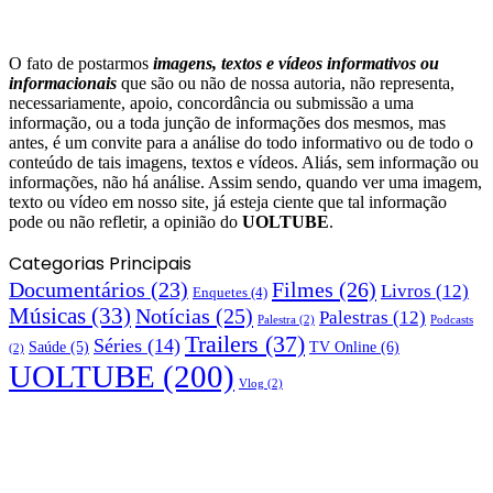
O fato de postarmos
imagens, textos e
vídeos informativos ou
informacionais
que são ou não de nossa autoria, não representa,
necessariamente, apoio, concordância ou submissão a uma
informação, ou a toda junção de informações dos mesmos, mas
antes, é um convite para a análise do todo informativo ou de todo o
conteúdo de tais imagens, textos e vídeos. Aliás, sem informação ou
informações, não há análise. Assim sendo, quando ver uma imagem,
texto ou vídeo em nosso site, já esteja ciente que tal informação
pode ou não refletir, a opinião do
UOLTUBE
.
Categorias Principais
Documentários
(23)
Filmes
(26)
Livros
(12)
Enquetes
(4)
Músicas
(33)
Notícias
(25)
Palestras
(12)
Palestra
(2)
Podcasts
Trailers
(37)
Séries
(14)
TV Online
(6)
Saúde
(5)
(2)
UOLTUBE
(200)
Vlog
(2)