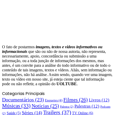
O fato de postarmos
imagens, textos e
vídeos informativos ou
informacionais
que são ou não de nossa autoria, não representa,
necessariamente, apoio, concordância ou submissão a uma
informação, ou a toda junção de informações dos mesmos, mas
antes, é um convite para a análise do todo informativo ou de todo o
conteúdo de tais imagens, textos e vídeos. Aliás, sem informação ou
informações, não há análise. Assim sendo, quando ver uma imagem,
texto ou vídeo em nosso site, já esteja ciente que tal informação
pode ou não refletir, a opinião do
UOLTUBE
.
Categorias Principais
Documentários
(23)
Filmes
(26)
Livros
(12)
Enquetes
(4)
Músicas
(33)
Notícias
(25)
Palestras
(12)
Palestra
(2)
Podcasts
Trailers
(37)
Séries
(14)
TV Online
(6)
Saúde
(5)
(2)