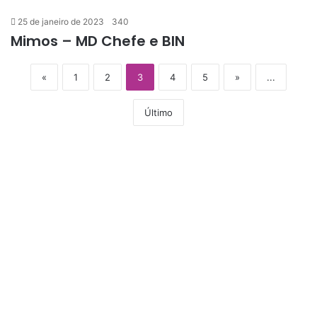
25 de janeiro de 2023
340
Mimos – MD Chefe e BIN
«
1
2
3
4
5
»
...
Último