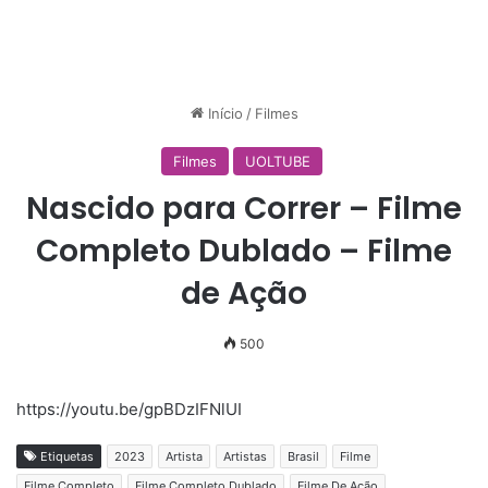
Início
/
Filmes
Filmes
UOLTUBE
Nascido para Correr – Filme
Completo Dublado – Filme
de Ação
500
https://youtu.be/gpBDzIFNlUI
Etiquetas
2023
Artista
Artistas
Brasil
Filme
Filme Completo
Filme Completo Dublado
Filme De Ação