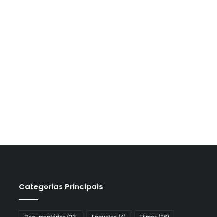
Categorias Principais
Documentários
(23)
Enquetes
(4)
Filmes
(26)