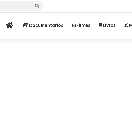
Procurar
por
Home
Documentários
Filmes
Livros
M