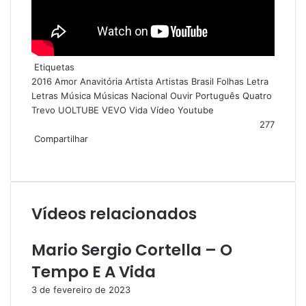
Etiquetas
2016
Amor
Anavitória
Artista
Artistas
Brasil
Folhas
Letra
Letras
Música
Músicas
Nacional
Ouvir
Português
Quatro
Trevo
UOLTUBE
VEVO
Vida
Vídeo
Youtube
277
Compartilhar
Facebook
X
Messenger
Messenger
WhatsApp
Telegram
Compartilhar
via
e-
mail
Vídeos relacionados
Mario Sergio Cortella – O
Tempo E A Vida
3 de fevereiro de 2023